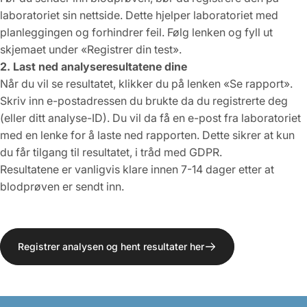
laboratoriet sin nettside. Dette hjelper laboratoriet med
planleggingen og forhindrer feil. Følg lenken og fyll ut
skjemaet under «Registrer din test».
2. Last ned analyseresultatene dine
Når du vil se resultatet, klikker du på lenken «Se rapport».
Skriv inn e-postadressen du brukte da du registrerte deg
(eller ditt analyse-ID). Du vil da få en e-post fra laboratoriet
med en lenke for å laste ned rapporten. Dette sikrer at kun
du får tilgang til resultatet, i tråd med GDPR.
Resultatene er vanligvis klare innen 7-14 dager etter at
blodprøven er sendt inn.
Registrer analysen og hent resultater her